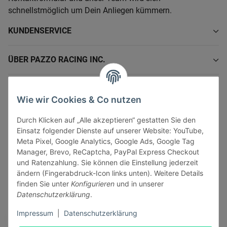
schnellstmöglich um Dein Anliegen kümmern.
KUNDENSERVICE
ÜBER PAZZO RACING INC.
INFORMATIONEN
Wie wir Cookies & Co nutzen
GESETZLICHE INFORMATIONEN
Durch Klicken auf „Alle akzeptieren“ gestatten Sie den
Einsatz folgender Dienste auf unserer Website: YouTube,
Meta Pixel, Google Analytics, Google Ads, Google Tag
Manager, Brevo, ReCaptcha, PayPal Express Checkout
und Ratenzahlung. Sie können die Einstellung jederzeit
ändern (Fingerabdruck-Icon links unten). Weitere Details
Vertrag widerrufen
finden Sie unter
Konfigurieren
und in unserer
Sicher bezahlen via:
Datenschutzerklärung
.
Impressum
|
Datenschutzerklärung