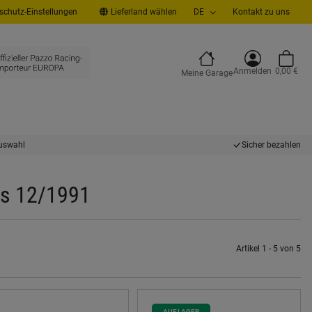
chutz-Einstellungen
Lieferland wählen
DE
Kontakt zu uns
Anmelden
0,00 €
Meine Garage
uswahl
Sicher bezahlen
is 12/1991
Artikel 1 - 5 von 5
AUF LAGER