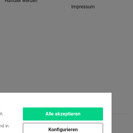
Händler werden
Impressum
l,
Alle akzeptieren
d in
Konfigurieren