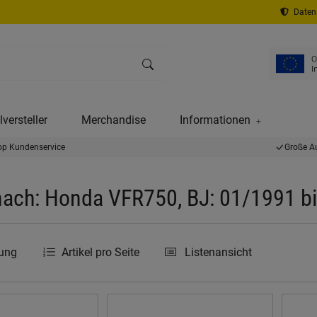
Datens
versteller
Merchandise
Informationen
op Kundenservice
Große A
nach: Honda VFR750, BJ: 01/1991 b
rung
Artikel pro Seite
Listenansicht