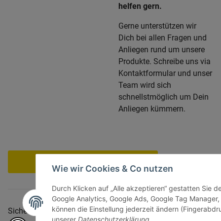
helfen gern.
Gerne unterstützen wir
Dich bei allen Fragen und
Anliegen rund um unsere
Produkte. Schreibe uns via
Kontaktformular und unser
Team wird sich
schnellstmöglich um Dein
Anliegen kümmern.
Vertrag widerrufen
Wie wir Cookies & Co nutzen
Durch Klicken auf „Alle akzeptieren“ gestatten Sie d
Google Analytics, Google Ads, Google Tag Manager,
können die Einstellung jederzeit ändern (Fingerabdru
Sicher bezahlen via:
unserer
Datenschutzerklärung
.