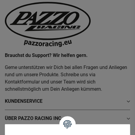
Brauchst du Support? Wir helfen gern.
Gerne unterstützen wir Dich bei allen Fragen und Anliegen
rund um unsere Produkte. Schreibe uns via
Kontaktformular und unser Team wird sich
schnellstmöglich um Dein Anliegen kümmern.
KUNDENSERVICE
ÜBER PAZZO RACING INC.