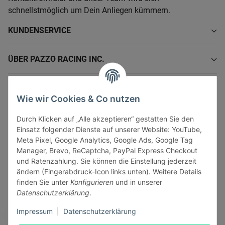
schnellstmöglich um Dein Anliegen kümmern.
KUNDENSERVICE
ÜBER PAZZO RACING INC.
INFORMATIONEN
Wie wir Cookies & Co nutzen
GESETZLICHE INFORMATIONEN
Durch Klicken auf „Alle akzeptieren“ gestatten Sie den
Einsatz folgender Dienste auf unserer Website: YouTube,
Meta Pixel, Google Analytics, Google Ads, Google Tag
Manager, Brevo, ReCaptcha, PayPal Express Checkout
und Ratenzahlung. Sie können die Einstellung jederzeit
ändern (Fingerabdruck-Icon links unten). Weitere Details
Vertrag widerrufen
finden Sie unter
Konfigurieren
und in unserer
Sicher bezahlen via:
Datenschutzerklärung
.
Impressum
|
Datenschutzerklärung