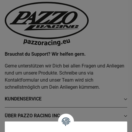
Brauchst du Support? Wir helfen gern.
Gerne unterstützen wir Dich bei allen Fragen und Anliegen
rund um unsere Produkte. Schreibe uns via
Kontaktformular und unser Team wird sich
schnellstmöglich um Dein Anliegen kümmern.
KUNDENSERVICE
ÜBER PAZZO RACING INC.