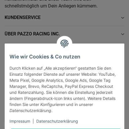
schnellstmöglich um Dein Anliegen kümmern.
KUNDENSERVICE
ÜBER PAZZO RACING INC.
INFORMATIONEN
Wie wir Cookies & Co nutzen
GESETZLICHE INFORMATIONEN
Durch Klicken auf „Alle akzeptieren“ gestatten Sie den
Einsatz folgender Dienste auf unserer Website: YouTube,
Meta Pixel, Google Analytics, Google Ads, Google Tag
Manager, Brevo, ReCaptcha, PayPal Express Checkout
und Ratenzahlung. Sie können die Einstellung jederzeit
ändern (Fingerabdruck-Icon links unten). Weitere Details
Vertrag widerrufen
finden Sie unter
Konfigurieren
und in unserer
Sicher bezahlen via:
Datenschutzerklärung
.
Impressum
|
Datenschutzerklärung