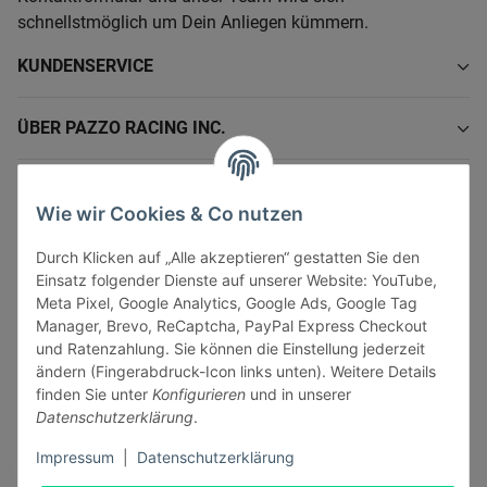
schnellstmöglich um Dein Anliegen kümmern.
KUNDENSERVICE
ÜBER PAZZO RACING INC.
INFORMATIONEN
Wie wir Cookies & Co nutzen
GESETZLICHE INFORMATIONEN
Durch Klicken auf „Alle akzeptieren“ gestatten Sie den
Einsatz folgender Dienste auf unserer Website: YouTube,
Meta Pixel, Google Analytics, Google Ads, Google Tag
Manager, Brevo, ReCaptcha, PayPal Express Checkout
und Ratenzahlung. Sie können die Einstellung jederzeit
ändern (Fingerabdruck-Icon links unten). Weitere Details
Vertrag widerrufen
finden Sie unter
Konfigurieren
und in unserer
Sicher bezahlen via:
Datenschutzerklärung
.
Impressum
|
Datenschutzerklärung