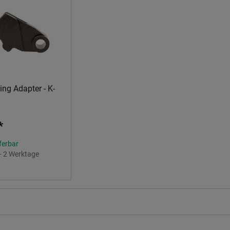
ng Adapter - K-
*
eferbar
 - 2 Werktage