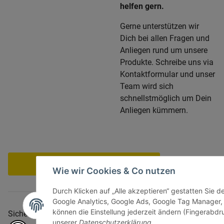
helfen gern.
Gerne unterstützen wir
Dich bei allen Fragen und
Anliegen rund um unsere
Produkte. Schreibe uns via
Kontaktformular und unser
Team wird sich
schnellstmöglich um Dein
Anliegen kümmern.
Vertrag widerrufen
Wie wir Cookies & Co nutzen
Durch Klicken auf „Alle akzeptieren“ gestatten Sie d
Google Analytics, Google Ads, Google Tag Manager,
können die Einstellung jederzeit ändern (Fingerabdru
Sicher bezahlen via:
unserer
Datenschutzerklärung
.