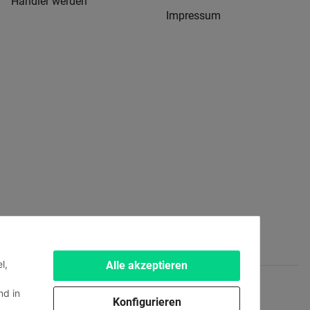
Händler werden
Impressum
l,
Alle akzeptieren
d in
Konfigurieren