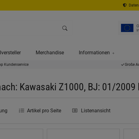
Datens
versteller
Merchandise
Informationen
op Kundenservice
Große A
ach: Kawasaki Z1000, BJ: 01/2009 
rung
Artikel pro Seite
Listenansicht