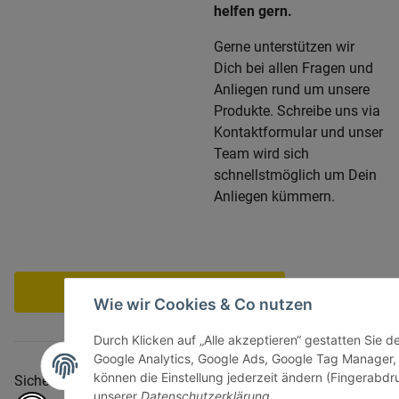
helfen gern.
Gerne unterstützen wir
Dich bei allen Fragen und
Anliegen rund um unsere
Produkte. Schreibe uns via
Kontaktformular und unser
Team wird sich
schnellstmöglich um Dein
Anliegen kümmern.
Vertrag widerrufen
Wie wir Cookies & Co nutzen
Durch Klicken auf „Alle akzeptieren“ gestatten Sie d
Google Analytics, Google Ads, Google Tag Manager,
können die Einstellung jederzeit ändern (Fingerabdru
Sicher bezahlen via:
unserer
Datenschutzerklärung
.