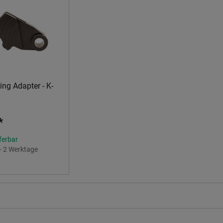
ng Adapter - K-
*
eferbar
 - 2 Werktage