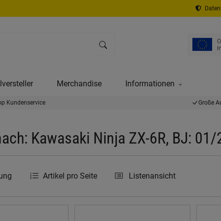
Datens
versteller
Merchandise
Informationen
op Kundenservice
Große A
ach: Kawasaki Ninja ZX-6R, BJ: 01
rung
Artikel pro Seite
Listenansicht