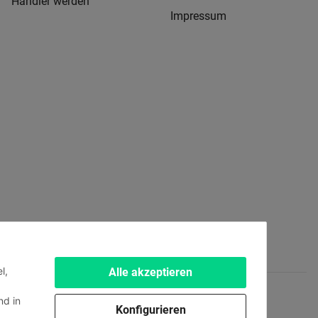
Händler werden
Impressum
l,
Alle akzeptieren
d in
Konfigurieren