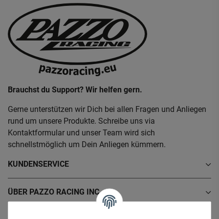
Brauchst du Support? Wir helfen gern.
Gerne unterstützen wir Dich bei allen Fragen und Anliegen
rund um unsere Produkte. Schreibe uns via
Kontaktformular und unser Team wird sich
schnellstmöglich um Dein Anliegen kümmern.
KUNDENSERVICE
ÜBER PAZZO RACING INC.