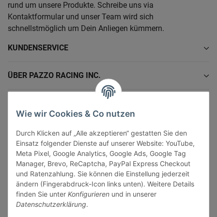
rund um unsere Produkte. Schreibe uns via
Kontaktformular und unser Team wird sich
schnellstmöglich um Dein Anliegen kümmern.
KUNDENSERVICE
ÜBER PAZZO RACING INC.
INFORMATIONEN
Wie wir Cookies & Co nutzen
GESETZLICHE INFORMATIONEN
Durch Klicken auf „Alle akzeptieren“ gestatten Sie den
Einsatz folgender Dienste auf unserer Website: YouTube,
Meta Pixel, Google Analytics, Google Ads, Google Tag
Manager, Brevo, ReCaptcha, PayPal Express Checkout
und Ratenzahlung. Sie können die Einstellung jederzeit
ändern (Fingerabdruck-Icon links unten). Weitere Details
Vertrag widerrufen
finden Sie unter
Konfigurieren
und in unserer
Sicher bezahlen via:
Datenschutzerklärung
.