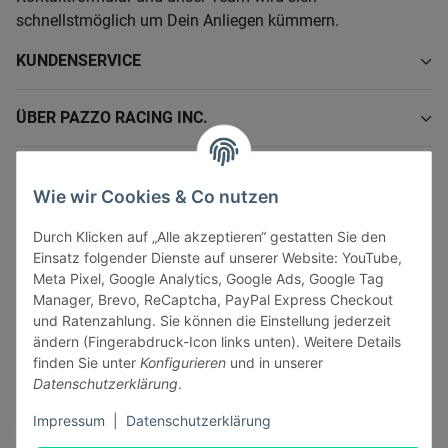
schnellstmöglich um Dein Anliegen kümmern.
KUNDENSERVICE
ÜBER PAZZO RACING INC.
INFORMATIONEN
Wie wir Cookies & Co nutzen
GESETZLICHE INFORMATIONEN
Durch Klicken auf „Alle akzeptieren“ gestatten Sie den
Einsatz folgender Dienste auf unserer Website: YouTube,
Meta Pixel, Google Analytics, Google Ads, Google Tag
Manager, Brevo, ReCaptcha, PayPal Express Checkout
und Ratenzahlung. Sie können die Einstellung jederzeit
ändern (Fingerabdruck-Icon links unten). Weitere Details
Vertrag widerrufen
finden Sie unter
Konfigurieren
und in unserer
Sicher bezahlen via:
Datenschutzerklärung
.
Impressum
|
Datenschutzerklärung