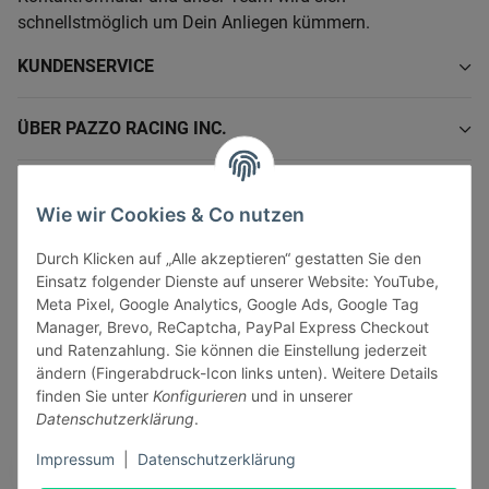
schnellstmöglich um Dein Anliegen kümmern.
KUNDENSERVICE
ÜBER PAZZO RACING INC.
INFORMATIONEN
Wie wir Cookies & Co nutzen
GESETZLICHE INFORMATIONEN
Durch Klicken auf „Alle akzeptieren“ gestatten Sie den
Einsatz folgender Dienste auf unserer Website: YouTube,
Meta Pixel, Google Analytics, Google Ads, Google Tag
Manager, Brevo, ReCaptcha, PayPal Express Checkout
und Ratenzahlung. Sie können die Einstellung jederzeit
ändern (Fingerabdruck-Icon links unten). Weitere Details
Vertrag widerrufen
finden Sie unter
Konfigurieren
und in unserer
Sicher bezahlen via:
Datenschutzerklärung
.
Impressum
|
Datenschutzerklärung