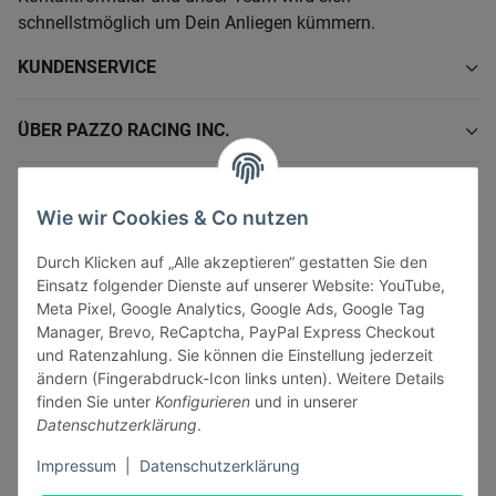
schnellstmöglich um Dein Anliegen kümmern.
KUNDENSERVICE
ÜBER PAZZO RACING INC.
INFORMATIONEN
Wie wir Cookies & Co nutzen
GESETZLICHE INFORMATIONEN
Durch Klicken auf „Alle akzeptieren“ gestatten Sie den
Einsatz folgender Dienste auf unserer Website: YouTube,
Meta Pixel, Google Analytics, Google Ads, Google Tag
Manager, Brevo, ReCaptcha, PayPal Express Checkout
und Ratenzahlung. Sie können die Einstellung jederzeit
ändern (Fingerabdruck-Icon links unten). Weitere Details
Vertrag widerrufen
finden Sie unter
Konfigurieren
und in unserer
Sicher bezahlen via:
Datenschutzerklärung
.
Impressum
|
Datenschutzerklärung