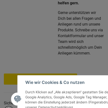
helfen gern.
Gerne unterstützen wir
Dich bei allen Fragen und
Anliegen rund um unsere
Produkte. Schreibe uns via
Kontaktformular und unser
Team wird sich
schnellstmöglich um Dein
Anliegen kümmern.
Vertrag widerrufen
Wie wir Cookies & Co nutzen
Durch Klicken auf „Alle akzeptieren“ gestatten Sie d
Google Analytics, Google Ads, Google Tag Manager,
können die Einstellung jederzeit ändern (Fingerabdru
Sicher bezahlen via:
unserer
Datenschutzerklärung
.