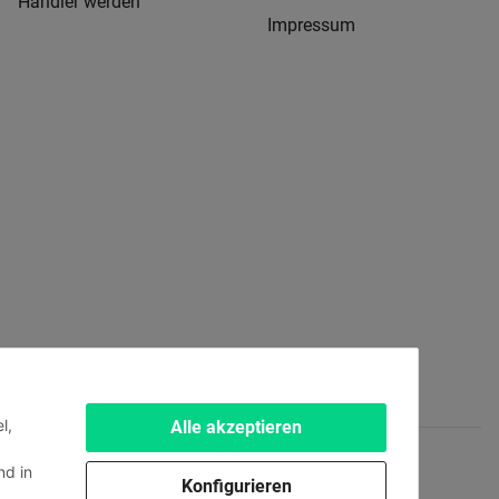
Händler werden
Impressum
l,
Alle akzeptieren
d in
Konfigurieren