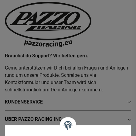
Brauchst du Support? Wir helfen gern.
Gerne unterstützen wir Dich bei allen Fragen und Anliegen
rund um unsere Produkte. Schreibe uns via
Kontaktformular und unser Team wird sich
schnellstmöglich um Dein Anliegen kümmern.
KUNDENSERVICE
ÜBER PAZZO RACING INC.