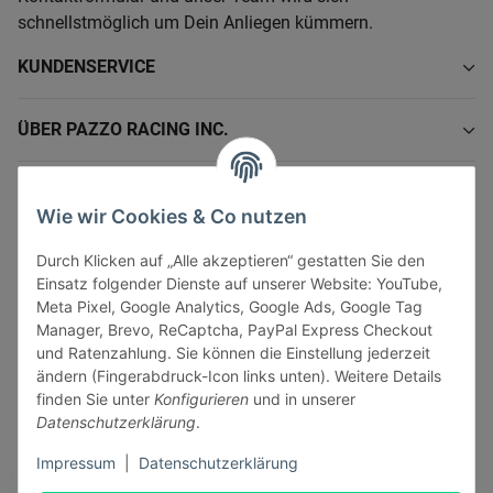
schnellstmöglich um Dein Anliegen kümmern.
KUNDENSERVICE
ÜBER PAZZO RACING INC.
INFORMATIONEN
Wie wir Cookies & Co nutzen
GESETZLICHE INFORMATIONEN
Durch Klicken auf „Alle akzeptieren“ gestatten Sie den
Einsatz folgender Dienste auf unserer Website: YouTube,
Meta Pixel, Google Analytics, Google Ads, Google Tag
Manager, Brevo, ReCaptcha, PayPal Express Checkout
und Ratenzahlung. Sie können die Einstellung jederzeit
ändern (Fingerabdruck-Icon links unten). Weitere Details
Vertrag widerrufen
finden Sie unter
Konfigurieren
und in unserer
Sicher bezahlen via:
Datenschutzerklärung
.
Impressum
|
Datenschutzerklärung