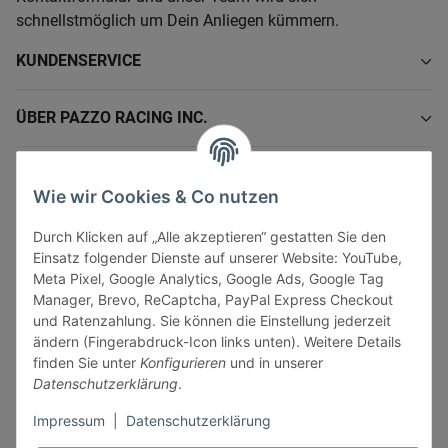
schnellstmöglich um Dein Anliegen kümmern.
KUNDENSERVICE
ÜBER PAZZO RACING INC.
INFORMATIONEN
Wie wir Cookies & Co nutzen
GESETZLICHE INFORMATIONEN
Durch Klicken auf „Alle akzeptieren“ gestatten Sie den
Einsatz folgender Dienste auf unserer Website: YouTube,
Meta Pixel, Google Analytics, Google Ads, Google Tag
Manager, Brevo, ReCaptcha, PayPal Express Checkout
und Ratenzahlung. Sie können die Einstellung jederzeit
ändern (Fingerabdruck-Icon links unten). Weitere Details
Vertrag widerrufen
finden Sie unter
Konfigurieren
und in unserer
Sicher bezahlen via:
Datenschutzerklärung
.
Impressum
|
Datenschutzerklärung