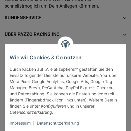
schnellstmöglich um Dein Anliegen kümmern.
KUNDENSERVICE
ÜBER PAZZO RACING INC.
INFORMATIONEN
Wie wir Cookies & Co nutzen
GESETZLICHE INFORMATIONEN
Durch Klicken auf „Alle akzeptieren“ gestatten Sie den
Einsatz folgender Dienste auf unserer Website: YouTube,
Meta Pixel, Google Analytics, Google Ads, Google Tag
Manager, Brevo, ReCaptcha, PayPal Express Checkout
und Ratenzahlung. Sie können die Einstellung jederzeit
ändern (Fingerabdruck-Icon links unten). Weitere Details
Vertrag widerrufen
finden Sie unter
Konfigurieren
und in unserer
Sicher bezahlen via:
Datenschutzerklärung
.
Impressum
|
Datenschutzerklärung