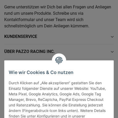
Gerne unterstützen wir Dich bei allen Fragen und Anliegen
rund um unsere Produkte. Schreibe uns via
Kontaktformular und unser Team wird sich
schnellstmöglich um Dein Anliegen kümmern.
KUNDENSERVICE
ÜBER PAZZO RACING INC.
INFORMATIONEN
Wie wir Cookies & Co nutzen
GESETZLICHE INFORMATIONEN
Durch Klicken auf „Alle akzeptieren“ gestatten Sie den
Einsatz folgender Dienste auf unserer Website: YouTube,
Meta Pixel, Google Analytics, Google Ads, Google Tag
Manager, Brevo, ReCaptcha, PayPal Express Checkout
und Ratenzahlung. Sie können die Einstellung jederzeit
ändern (Fingerabdruck-Icon links unten). Weitere Details
Vertrag widerrufen
finden Sie unter
Konfigurieren
und in unserer