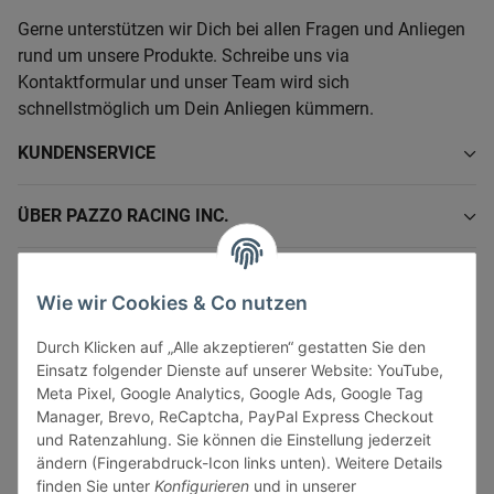
Gerne unterstützen wir Dich bei allen Fragen und Anliegen
rund um unsere Produkte. Schreibe uns via
Kontaktformular und unser Team wird sich
schnellstmöglich um Dein Anliegen kümmern.
KUNDENSERVICE
ÜBER PAZZO RACING INC.
INFORMATIONEN
Wie wir Cookies & Co nutzen
GESETZLICHE INFORMATIONEN
Durch Klicken auf „Alle akzeptieren“ gestatten Sie den
Einsatz folgender Dienste auf unserer Website: YouTube,
Meta Pixel, Google Analytics, Google Ads, Google Tag
Manager, Brevo, ReCaptcha, PayPal Express Checkout
und Ratenzahlung. Sie können die Einstellung jederzeit
ändern (Fingerabdruck-Icon links unten). Weitere Details
Vertrag widerrufen
finden Sie unter
Konfigurieren
und in unserer