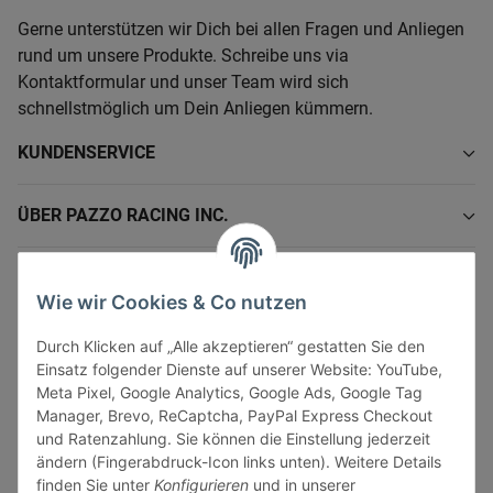
Gerne unterstützen wir Dich bei allen Fragen und Anliegen
rund um unsere Produkte. Schreibe uns via
Kontaktformular und unser Team wird sich
schnellstmöglich um Dein Anliegen kümmern.
KUNDENSERVICE
ÜBER PAZZO RACING INC.
INFORMATIONEN
Wie wir Cookies & Co nutzen
GESETZLICHE INFORMATIONEN
Durch Klicken auf „Alle akzeptieren“ gestatten Sie den
Einsatz folgender Dienste auf unserer Website: YouTube,
Meta Pixel, Google Analytics, Google Ads, Google Tag
Manager, Brevo, ReCaptcha, PayPal Express Checkout
und Ratenzahlung. Sie können die Einstellung jederzeit
ändern (Fingerabdruck-Icon links unten). Weitere Details
Vertrag widerrufen
finden Sie unter
Konfigurieren
und in unserer