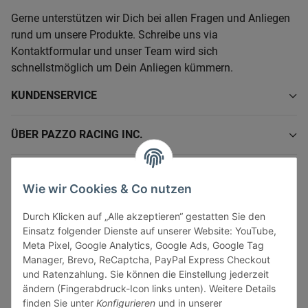
Gerne unterstützen wir Dich bei allen Fragen und Anliegen
rund um unsere Produkte. Schreibe uns via
Kontaktformular und unser Team wird sich
schnellstmöglich um Dein Anliegen kümmern.
KUNDENSERVICE
ÜBER PAZZO RACING INC.
INFORMATIONEN
Wie wir Cookies & Co nutzen
GESETZLICHE INFORMATIONEN
Durch Klicken auf „Alle akzeptieren“ gestatten Sie den
Einsatz folgender Dienste auf unserer Website: YouTube,
Meta Pixel, Google Analytics, Google Ads, Google Tag
Manager, Brevo, ReCaptcha, PayPal Express Checkout
und Ratenzahlung. Sie können die Einstellung jederzeit
ändern (Fingerabdruck-Icon links unten). Weitere Details
Vertrag widerrufen
finden Sie unter
Konfigurieren
und in unserer