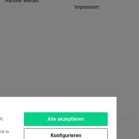
Händler werden
Impressum
l,
Alle akzeptieren
d in
Konfigurieren