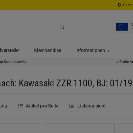
Datens
versteller
Merchandise
Informationen
op Kundenservice
Große A
ach: Kawasaki ZZR 1100, BJ: 01/19
rung
Artikel pro Seite
Listenansicht