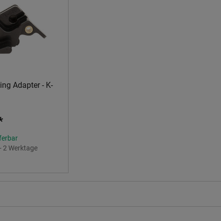
ng Adapter - K-
*
eferbar
 - 2 Werktage