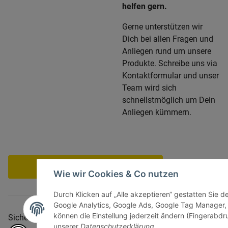
helfen gern.
Gerne unterstützen wir
Dich bei allen Fragen und
Anliegen rund um unsere
Produkte. Schreibe uns via
Kontaktformular und unser
Team wird sich
schnellstmöglich um Dein
Anliegen kümmern.
Vertrag widerrufen
Wie wir Cookies & Co nutzen
Durch Klicken auf „Alle akzeptieren“ gestatten Sie d
Google Analytics, Google Ads, Google Tag Manager,
können die Einstellung jederzeit ändern (Fingerabdru
Sicher bezahlen via:
unserer
Datenschutzerklärung
.