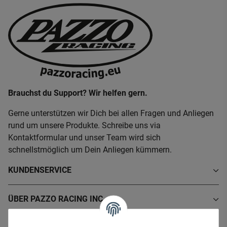
Brauchst du Support? Wir helfen gern.
Gerne unterstützen wir Dich bei allen Fragen und Anliegen
rund um unsere Produkte. Schreibe uns via
Kontaktformular und unser Team wird sich
schnellstmöglich um Dein Anliegen kümmern.
KUNDENSERVICE
ÜBER PAZZO RACING INC.