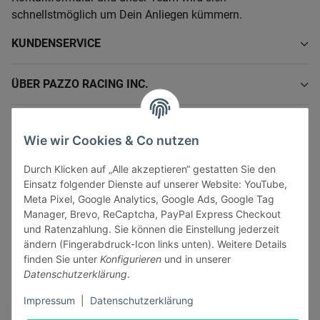
schnellstmöglich um Dein Anliegen kümmern.
KUNDENSERVICE
ÜBER PAZZO RACING INC.
INFORMATIONEN
Wie wir Cookies & Co nutzen
GESETZLICHE INFORMATIONEN
Durch Klicken auf „Alle akzeptieren“ gestatten Sie den
Einsatz folgender Dienste auf unserer Website: YouTube,
Meta Pixel, Google Analytics, Google Ads, Google Tag
Manager, Brevo, ReCaptcha, PayPal Express Checkout
und Ratenzahlung. Sie können die Einstellung jederzeit
ändern (Fingerabdruck-Icon links unten). Weitere Details
Vertrag widerrufen
finden Sie unter
Konfigurieren
und in unserer
Sicher bezahlen via:
Datenschutzerklärung
.
Impressum
|
Datenschutzerklärung