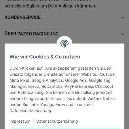
schnellstmöglich um Dein Anliegen kümmern.
KUNDENSERVICE
ÜBER PAZZO RACING INC.
INFORMATIONEN
Wie wir Cookies & Co nutzen
GESETZLICHE INFORMATIONEN
Durch Klicken auf „Alle akzeptieren“ gestatten Sie den
Einsatz folgender Dienste auf unserer Website: YouTube,
Meta Pixel, Google Analytics, Google Ads, Google Tag
Manager, Brevo, ReCaptcha, PayPal Express Checkout
und Ratenzahlung. Sie können die Einstellung jederzeit
ändern (Fingerabdruck-Icon links unten). Weitere Details
Vertrag widerrufen
finden Sie unter
Konfigurieren
und in unserer
Sicher bezahlen via:
Datenschutzerklärung
.
Impressum
|
Datenschutzerklärung