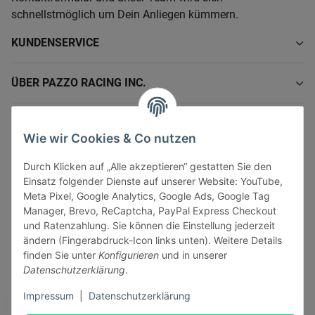
schnellstmöglich um Dein Anliegen kümmern.
KUNDENSERVICE
ÜBER PAZZO RACING INC.
INFORMATIONEN
Wie wir Cookies & Co nutzen
GESETZLICHE INFORMATIONEN
Durch Klicken auf „Alle akzeptieren“ gestatten Sie den
Einsatz folgender Dienste auf unserer Website: YouTube,
Meta Pixel, Google Analytics, Google Ads, Google Tag
Manager, Brevo, ReCaptcha, PayPal Express Checkout
und Ratenzahlung. Sie können die Einstellung jederzeit
ändern (Fingerabdruck-Icon links unten). Weitere Details
Vertrag widerrufen
finden Sie unter
Konfigurieren
und in unserer
Sicher bezahlen via:
Datenschutzerklärung
.
Impressum
|
Datenschutzerklärung