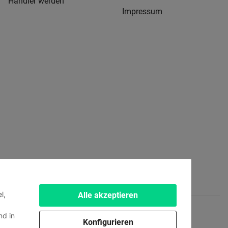
Händler werden
Impressum
l,
Alle akzeptieren
d in
Konfigurieren