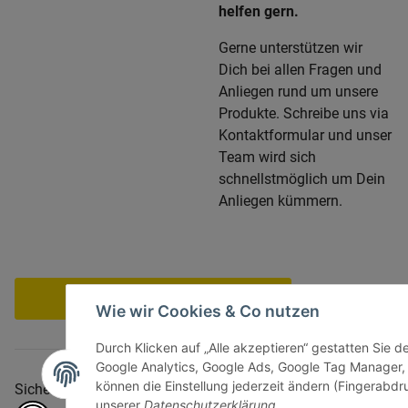
helfen gern.
Gerne unterstützen wir
Dich bei allen Fragen und
Anliegen rund um unsere
Produkte. Schreibe uns via
Kontaktformular und unser
Team wird sich
schnellstmöglich um Dein
Anliegen kümmern.
Vertrag widerrufen
Wie wir Cookies & Co nutzen
Durch Klicken auf „Alle akzeptieren“ gestatten Sie d
Google Analytics, Google Ads, Google Tag Manager,
können die Einstellung jederzeit ändern (Fingerabdru
Sicher bezahlen via:
unserer
Datenschutzerklärung
.