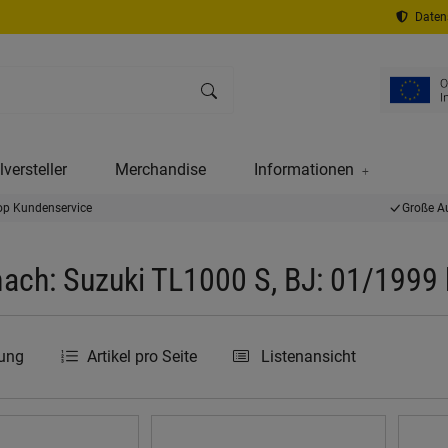
Datens
versteller
Merchandise
Informationen
op Kundenservice
Große A
ach: Suzuki TL1000 S, BJ: 01/1999
rung
Artikel pro Seite
Listenansicht