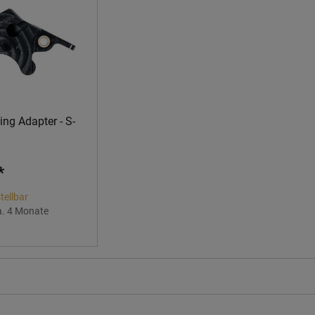
ng Adapter - S-
*
tellbar
a. 4 Monate