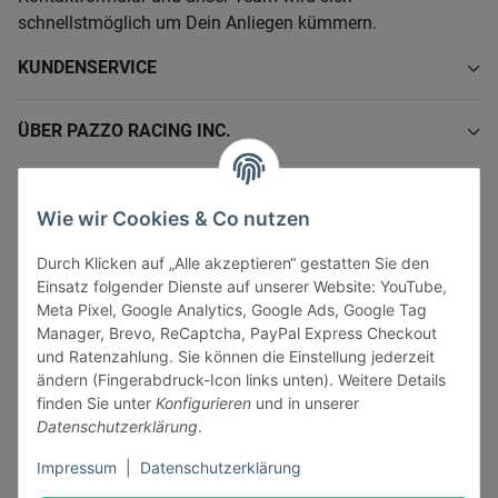
schnellstmöglich um Dein Anliegen kümmern.
KUNDENSERVICE
ÜBER PAZZO RACING INC.
INFORMATIONEN
Wie wir Cookies & Co nutzen
GESETZLICHE INFORMATIONEN
Durch Klicken auf „Alle akzeptieren“ gestatten Sie den
Einsatz folgender Dienste auf unserer Website: YouTube,
Meta Pixel, Google Analytics, Google Ads, Google Tag
Manager, Brevo, ReCaptcha, PayPal Express Checkout
und Ratenzahlung. Sie können die Einstellung jederzeit
ändern (Fingerabdruck-Icon links unten). Weitere Details
Vertrag widerrufen
finden Sie unter
Konfigurieren
und in unserer
Sicher bezahlen via:
Datenschutzerklärung
.
Impressum
|
Datenschutzerklärung