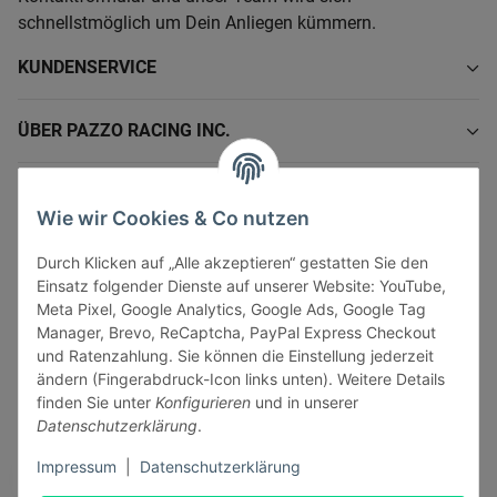
schnellstmöglich um Dein Anliegen kümmern.
KUNDENSERVICE
ÜBER PAZZO RACING INC.
INFORMATIONEN
Wie wir Cookies & Co nutzen
GESETZLICHE INFORMATIONEN
Durch Klicken auf „Alle akzeptieren“ gestatten Sie den
Einsatz folgender Dienste auf unserer Website: YouTube,
Meta Pixel, Google Analytics, Google Ads, Google Tag
Manager, Brevo, ReCaptcha, PayPal Express Checkout
und Ratenzahlung. Sie können die Einstellung jederzeit
ändern (Fingerabdruck-Icon links unten). Weitere Details
Vertrag widerrufen
finden Sie unter
Konfigurieren
und in unserer
Sicher bezahlen via:
Datenschutzerklärung
.
Impressum
|
Datenschutzerklärung