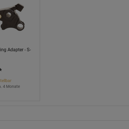
ng Adapter - S-
*
tellbar
a. 4 Monate