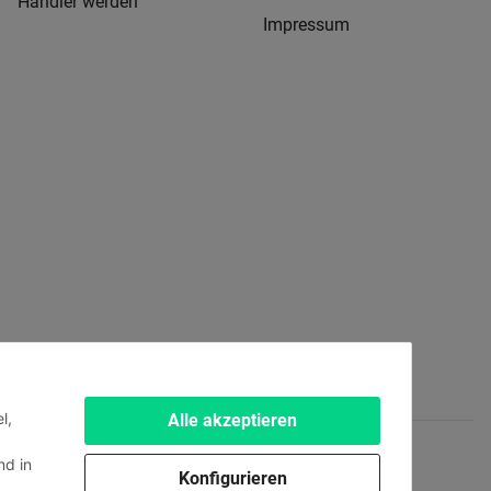
Händler werden
Impressum
l,
Alle akzeptieren
d in
Konfigurieren