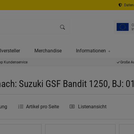
Datens
versteller
Merchandise
Informationen
op Kundenservice
Große A
ach: Suzuki GSF Bandit 1250, BJ: 
rung
Artikel pro Seite
Listenansicht