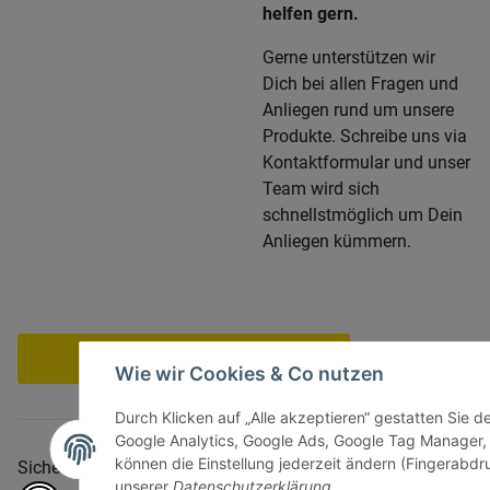
helfen gern.
Gerne unterstützen wir
Dich bei allen Fragen und
Anliegen rund um unsere
Produkte. Schreibe uns via
Kontaktformular und unser
Team wird sich
schnellstmöglich um Dein
Anliegen kümmern.
Vertrag widerrufen
Wie wir Cookies & Co nutzen
Durch Klicken auf „Alle akzeptieren“ gestatten Sie d
Google Analytics, Google Ads, Google Tag Manager,
können die Einstellung jederzeit ändern (Fingerabdru
Sicher bezahlen via:
unserer
Datenschutzerklärung
.