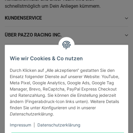
schnellstmöglich um Dein Anliegen kümmern.
KUNDENSERVICE
ÜBER PAZZO RACING INC.
INFORMATIONEN
Wie wir Cookies & Co nutzen
GESETZLICHE INFORMATIONEN
Durch Klicken auf „Alle akzeptieren“ gestatten Sie den
Einsatz folgender Dienste auf unserer Website: YouTube,
Meta Pixel, Google Analytics, Google Ads, Google Tag
Manager, Brevo, ReCaptcha, PayPal Express Checkout
und Ratenzahlung. Sie können die Einstellung jederzeit
ändern (Fingerabdruck-Icon links unten). Weitere Details
Vertrag widerrufen
finden Sie unter
Konfigurieren
und in unserer
Sicher bezahlen via:
Datenschutzerklärung
.
Impressum
|
Datenschutzerklärung