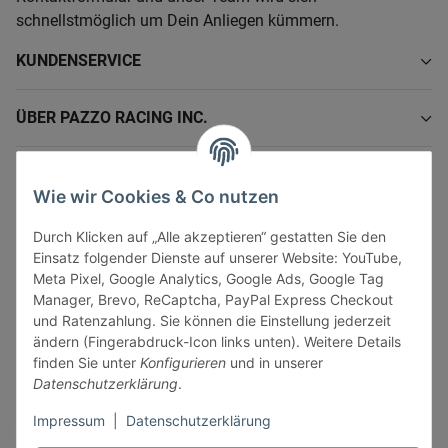
schnellstmöglich um Dein Anliegen kümmern.
KUNDENSERVICE
ÜBER PAZZO RACING INC.
INFORMATIONEN
Wie wir Cookies & Co nutzen
GESETZLICHE INFORMATIONEN
Durch Klicken auf „Alle akzeptieren“ gestatten Sie den
Einsatz folgender Dienste auf unserer Website: YouTube,
Meta Pixel, Google Analytics, Google Ads, Google Tag
Manager, Brevo, ReCaptcha, PayPal Express Checkout
und Ratenzahlung. Sie können die Einstellung jederzeit
ändern (Fingerabdruck-Icon links unten). Weitere Details
Vertrag widerrufen
finden Sie unter
Konfigurieren
und in unserer
Sicher bezahlen via:
Datenschutzerklärung
.
Impressum
|
Datenschutzerklärung