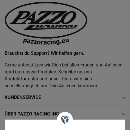
Brauchst du Support? Wir helfen gern.
Gerne unterstützen wir Dich bei allen Fragen und Anliegen
rund um unsere Produkte. Schreibe uns via
Kontaktformular und unser Team wird sich
schnellstmöglich um Dein Anliegen kümmern.
KUNDENSERVICE
ÜBER PAZZO RACING INC.