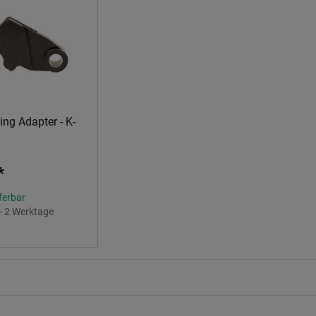
ng Adapter - K-
*
eferbar
 - 2 Werktage