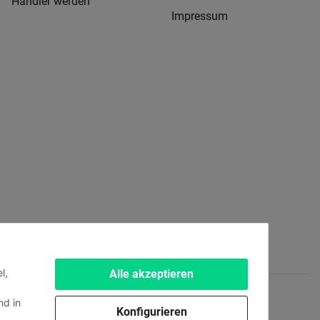
Händler werden
Impressum
l,
Alle akzeptieren
d in
Konfigurieren