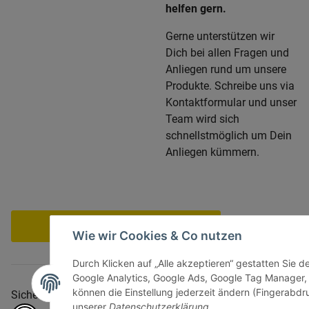
helfen gern.
Gerne unterstützen wir
Dich bei allen Fragen und
Anliegen rund um unsere
Produkte. Schreibe uns via
Kontaktformular und unser
Team wird sich
schnellstmöglich um Dein
Anliegen kümmern.
Vertrag widerrufen
Wie wir Cookies & Co nutzen
Durch Klicken auf „Alle akzeptieren“ gestatten Sie d
Google Analytics, Google Ads, Google Tag Manager,
können die Einstellung jederzeit ändern (Fingerabdru
Sicher bezahlen via:
unserer
Datenschutzerklärung
.