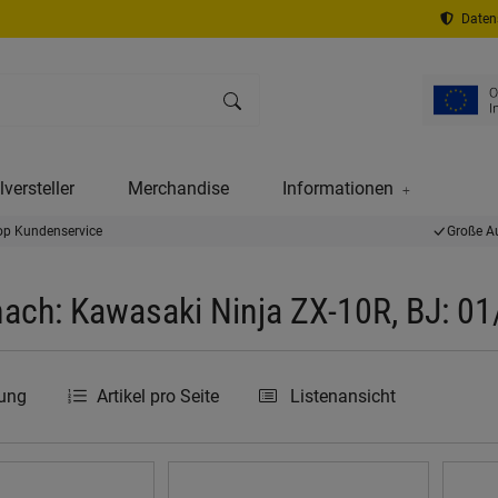
Datens
versteller
Merchandise
Informationen
op Kundenservice
Große A
ach: Kawasaki Ninja ZX-10R, BJ: 0
rung
Artikel pro Seite
Listenansicht