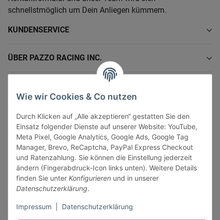
schnellstmöglich um Dein Anliegen kümmern.
KUNDENSERVICE
ÜBER PAZZO RACING INC.
INFORMATIONEN
Wie wir Cookies & Co nutzen
GESETZLICHE INFORMATIONEN
Durch Klicken auf „Alle akzeptieren“ gestatten Sie den
Einsatz folgender Dienste auf unserer Website: YouTube,
Meta Pixel, Google Analytics, Google Ads, Google Tag
Manager, Brevo, ReCaptcha, PayPal Express Checkout
und Ratenzahlung. Sie können die Einstellung jederzeit
ändern (Fingerabdruck-Icon links unten). Weitere Details
Vertrag widerrufen
finden Sie unter
Konfigurieren
und in unserer
Sicher bezahlen via:
Datenschutzerklärung
.
Impressum
|
Datenschutzerklärung