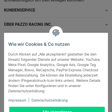
schnellstmöglich um Dein Anliegen kümmern.
KUNDENSERVICE
ÜBER PAZZO RACING INC.
INFORMATIONEN
Wie wir Cookies & Co nutzen
GESETZLICHE INFORMATIONEN
Durch Klicken auf „Alle akzeptieren“ gestatten Sie den
Einsatz folgender Dienste auf unserer Website: YouTube,
Meta Pixel, Google Analytics, Google Ads, Google Tag
Manager, Brevo, ReCaptcha, PayPal Express Checkout
und Ratenzahlung. Sie können die Einstellung jederzeit
ändern (Fingerabdruck-Icon links unten). Weitere Details
Vertrag widerrufen
finden Sie unter
Konfigurieren
und in unserer
Sicher bezahlen via:
Datenschutzerklärung
.
Impressum
|
Datenschutzerklärung