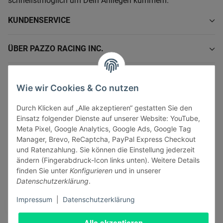
schnellstmöglich um Dein Anliegen kümmern.
KUNDENSERVICE
ÜBER PAZZO RACING INC.
INFORMATIONEN
Wie wir Cookies & Co nutzen
GESETZLICHE INFORMATIONEN
Durch Klicken auf „Alle akzeptieren“ gestatten Sie den
Einsatz folgender Dienste auf unserer Website: YouTube,
Meta Pixel, Google Analytics, Google Ads, Google Tag
Manager, Brevo, ReCaptcha, PayPal Express Checkout
und Ratenzahlung. Sie können die Einstellung jederzeit
ändern (Fingerabdruck-Icon links unten). Weitere Details
Vertrag widerrufen
finden Sie unter
Konfigurieren
und in unserer
Sicher bezahlen via:
Datenschutzerklärung
.
Impressum
|
Datenschutzerklärung