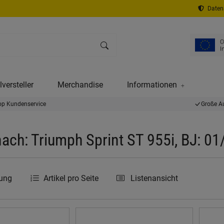
Datens
versteller
Merchandise
Informationen
op Kundenservice
Große A
ach: Triumph Sprint ST 955i, BJ: 0
rung
Artikel pro Seite
Listenansicht