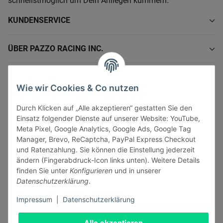
schnellstmöglich um Dein Anliegen kümmern.
KUNDENSERVICE
ÜBER PAZZO RACING INC.
INFORMATIONEN
Wie wir Cookies & Co nutzen
GESETZLICHE INFORMATIONEN
Durch Klicken auf „Alle akzeptieren“ gestatten Sie den
Einsatz folgender Dienste auf unserer Website: YouTube,
Meta Pixel, Google Analytics, Google Ads, Google Tag
Manager, Brevo, ReCaptcha, PayPal Express Checkout
und Ratenzahlung. Sie können die Einstellung jederzeit
ändern (Fingerabdruck-Icon links unten). Weitere Details
Vertrag widerrufen
finden Sie unter
Konfigurieren
und in unserer
Sicher bezahlen via:
Datenschutzerklärung
.
Impressum
|
Datenschutzerklärung