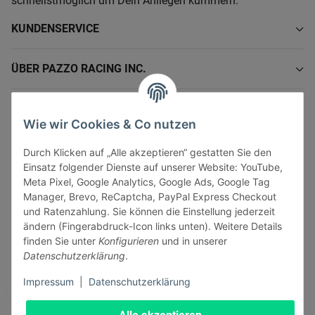
schnellstmöglich um Dein Anliegen kümmern.
KUNDENSERVICE
ÜBER PAZZO RACING INC.
INFORMATIONEN
Wie wir Cookies & Co nutzen
GESETZLICHE INFORMATIONEN
Durch Klicken auf „Alle akzeptieren“ gestatten Sie den
Einsatz folgender Dienste auf unserer Website: YouTube,
Meta Pixel, Google Analytics, Google Ads, Google Tag
Manager, Brevo, ReCaptcha, PayPal Express Checkout
und Ratenzahlung. Sie können die Einstellung jederzeit
ändern (Fingerabdruck-Icon links unten). Weitere Details
Vertrag widerrufen
finden Sie unter
Konfigurieren
und in unserer
Sicher bezahlen via:
Datenschutzerklärung
.
Impressum
|
Datenschutzerklärung