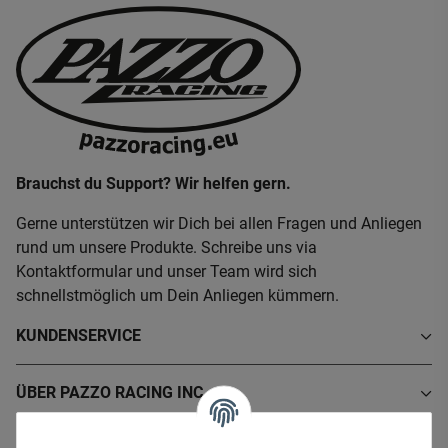
Brauchst du Support? Wir helfen gern.
Gerne unterstützen wir Dich bei allen Fragen und Anliegen
rund um unsere Produkte. Schreibe uns via
Kontaktformular und unser Team wird sich
schnellstmöglich um Dein Anliegen kümmern.
KUNDENSERVICE
ÜBER PAZZO RACING INC.