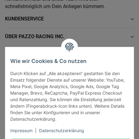
schnellstmöglich um Dein Anliegen kümmern.
KUNDENSERVICE
ÜBER PAZZO RACING INC.
INFORMATIONEN
Wie wir Cookies & Co nutzen
GESETZLICHE INFORMATIONEN
Durch Klicken auf „Alle akzeptieren“ gestatten Sie den
Einsatz folgender Dienste auf unserer Website: YouTube,
Meta Pixel, Google Analytics, Google Ads, Google Tag
Manager, Brevo, ReCaptcha, PayPal Express Checkout
und Ratenzahlung. Sie können die Einstellung jederzeit
ändern (Fingerabdruck-Icon links unten). Weitere Details
Vertrag widerrufen
finden Sie unter
Konfigurieren
und in unserer
Sicher bezahlen via:
Datenschutzerklärung
.
Impressum
|
Datenschutzerklärung