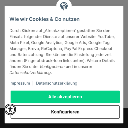
INFORMATIONEN
Wie wir Cookies & Co nutzen
GESETZLICHE INFORMATIONEN
Durch Klicken auf „Alle akzeptieren“ gestatten Sie den
Einsatz folgender Dienste auf unserer Website: YouTube,
Meta Pixel, Google Analytics, Google Ads, Google Tag
Manager, Brevo, ReCaptcha, PayPal Express Checkout
und Ratenzahlung. Sie können die Einstellung jederzeit
ändern (Fingerabdruck-Icon links unten). Weitere Details
Vertrag widerrufen
finden Sie unter
Konfigurieren
und in unserer
Sicher bezahlen via:
Datenschutzerklärung
.
Impressum
|
Datenschutzerklärung
Alle akzeptieren
Konfigurieren
* Alle Preise inkl. gesetzlicher USt., zzgl.
Versand
© J+A Handels GmbH
Perfected by
Dreizack Medien
.