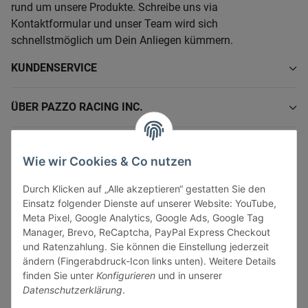
rund um unsere Produkte. Schreibe uns via
Kontaktformular und unser Team wird sich
schnellstmöglich um Dein Anliegen kümmern.
KUNDENSERVICE
ÜBER PAZZO RACING INC.
INFORMATIONEN
Wie wir Cookies & Co nutzen
GESETZLICHE INFORMATIONEN
Durch Klicken auf „Alle akzeptieren“ gestatten Sie den
Einsatz folgender Dienste auf unserer Website: YouTube,
Meta Pixel, Google Analytics, Google Ads, Google Tag
Manager, Brevo, ReCaptcha, PayPal Express Checkout
und Ratenzahlung. Sie können die Einstellung jederzeit
ändern (Fingerabdruck-Icon links unten). Weitere Details
Vertrag widerrufen
finden Sie unter
Konfigurieren
und in unserer
Sicher bezahlen via:
Datenschutzerklärung
.