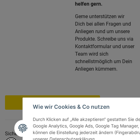
helfen gern.
Gerne unterstützen wir
Dich bei allen Fragen und
Anliegen rund um unsere
Produkte. Schreibe uns via
Kontaktformular und unser
Team wird sich
schnellstmöglich um Dein
Anliegen kümmern.
Vertrag widerrufen
Wie wir Cookies & Co nutzen
Durch Klicken auf „Alle akzeptieren“ gestatten Sie d
Google Analytics, Google Ads, Google Tag Manager,
können die Einstellung jederzeit ändern (Fingerabdru
Sicher bezahlen via:
unserer
Datenschutzerklärung
.