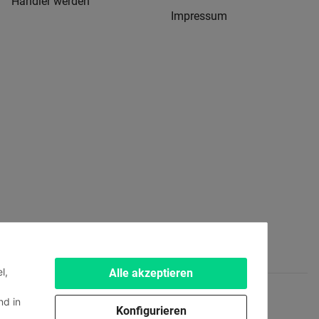
Händler werden
Impressum
l,
Alle akzeptieren
d in
Konfigurieren