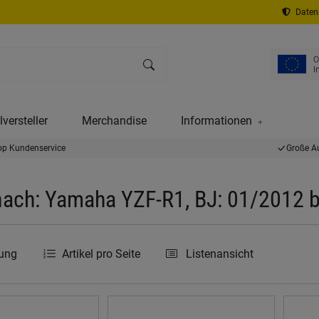
Datens
versteller
Merchandise
Informationen
op Kundenservice
Große A
ach: Yamaha YZF-R1, BJ: 01/2012 
rung
Artikel pro Seite
Listenansicht