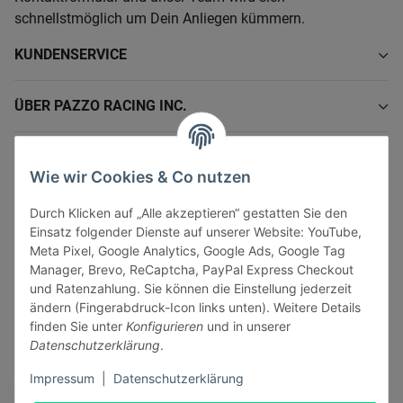
schnellstmöglich um Dein Anliegen kümmern.
KUNDENSERVICE
ÜBER PAZZO RACING INC.
INFORMATIONEN
Wie wir Cookies & Co nutzen
GESETZLICHE INFORMATIONEN
Durch Klicken auf „Alle akzeptieren“ gestatten Sie den
Einsatz folgender Dienste auf unserer Website: YouTube,
Meta Pixel, Google Analytics, Google Ads, Google Tag
Manager, Brevo, ReCaptcha, PayPal Express Checkout
und Ratenzahlung. Sie können die Einstellung jederzeit
ändern (Fingerabdruck-Icon links unten). Weitere Details
Vertrag widerrufen
finden Sie unter
Konfigurieren
und in unserer
Sicher bezahlen via:
Datenschutzerklärung
.
Impressum
|
Datenschutzerklärung