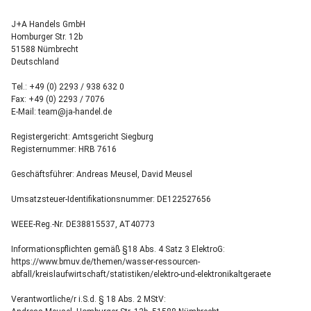
J+A Handels GmbH
Homburger Str. 12b
51588 Nümbrecht
Deutschland
Tel.: +49 (0) 2293 / 938 632 0
Fax: +49 (0) 2293 / 7076
E-Mail: team@ja-handel.de
Registergericht: Amtsgericht Siegburg
Registernummer: HRB 7616
Geschäftsführer: Andreas Meusel, David Meusel
Umsatzsteuer-Identifikationsnummer: DE122527656
WEEE-Reg.-Nr. DE38815537, AT40773
Informationspflichten gemäß §18 Abs. 4 Satz 3 ElektroG:
https://www.bmuv.de/themen/wasser-ressourcen-
abfall/kreislaufwirtschaft/statistiken/elektro-und-elektronikaltgeraete
Verantwortliche/r i.S.d. § 18 Abs. 2 MStV: