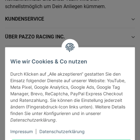
schnellstmöglich um Dein Anliegen kümmern.
KUNDENSERVICE
ÜBER PAZZO RACING INC.
INFORMATIONEN
Wie wir Cookies & Co nutzen
GESETZLICHE INFORMATIONEN
Durch Klicken auf „Alle akzeptieren“ gestatten Sie den
Einsatz folgender Dienste auf unserer Website: YouTube,
Meta Pixel, Google Analytics, Google Ads, Google Tag
Manager, Brevo, ReCaptcha, PayPal Express Checkout
und Ratenzahlung. Sie können die Einstellung jederzeit
ändern (Fingerabdruck-Icon links unten). Weitere Details
Vertrag widerrufen
finden Sie unter
Konfigurieren
und in unserer
Sicher bezahlen via:
Datenschutzerklärung
.
Impressum
|
Datenschutzerklärung